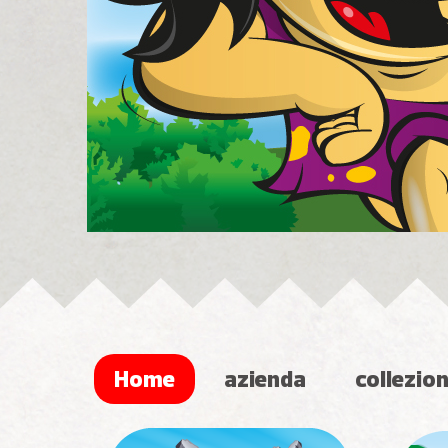
Home
azienda
collezion